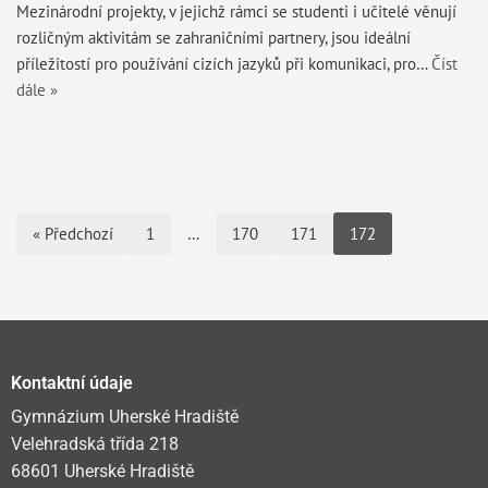
Mezinárodní projekty, v jejichž rámci se studenti i učitelé věnují
rozličným aktivitám se zahraničními partnery, jsou ideální
příležitostí pro používání cizích jazyků při komunikaci, pro…
Číst
dále »
« Předchozí
1
…
170
171
172
Kontaktní údaje
Gymnázium Uherské Hradiště
Velehradská třída 218
68601 Uherské Hradiště