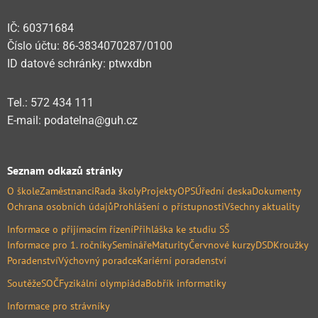
IČ: 60371684
Číslo účtu: 86-3834070287/0100
ID datové schránky: ptwxdbn
Tel.: 572 434 111
E-mail: podatelna@guh.cz
Seznam odkazů stránky
O škole
Zaměstnanci
Rada školy
Projekty
OPS
Úřední deska
Dokumenty
Ochrana osobních údajů
Prohlášení o přístupnosti
Všechny aktuality
Informace o přijímacím řízení
Přihláška ke studiu SŠ
Informace pro 1. ročníky
Semináře
Maturity
Červnové kurzy
DSD
Kroužky
Poradenství
Výchovný poradce
Kariérní poradenství
Soutěže
SOČ
Fyzikální olympiáda
Bobřík informatiky
Informace pro strávníky