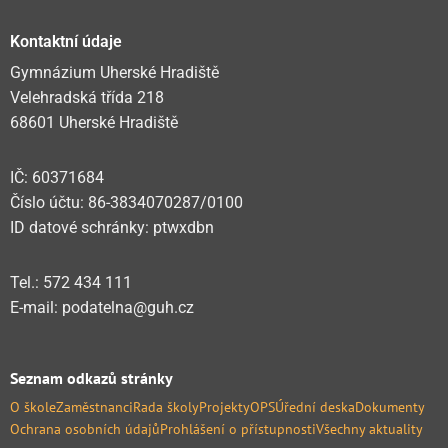
Kontaktní údaje
Gymnázium Uherské Hradiště
Velehradská třída 218
68601 Uherské Hradiště
IČ: 60371684
Číslo účtu: 86-3834070287/0100
ID datové schránky: ptwxdbn
Tel.: 572 434 111
E-mail: podatelna@guh.cz
Seznam odkazů stránky
O škole
Zaměstnanci
Rada školy
Projekty
OPS
Úřední deska
Dokumenty
Ochrana osobních údajů
Prohlášení o přístupnosti
Všechny aktuality