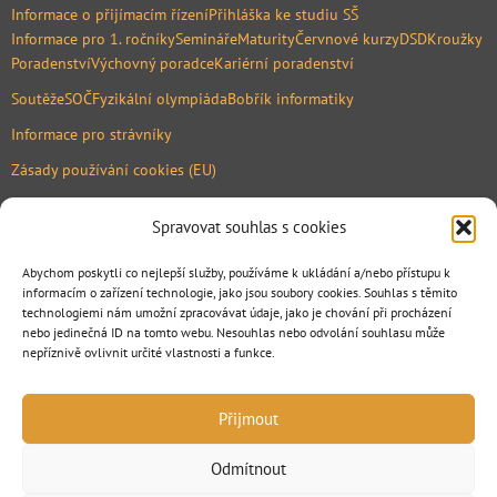
Informace o přijímacím řízení
Přihláška ke studiu SŠ
Informace pro 1. ročníky
Semináře
Maturity
Červnové kurzy
DSD
Kroužky
Poradenství
Výchovný poradce
Kariérní poradenství
Soutěže
SOČ
Fyzikální olympiáda
Bobřík informatiky
Informace pro strávníky
Zásady používání cookies (EU)
Mapa
Spravovat souhlas s cookies
Abychom poskytli co nejlepší služby, používáme k ukládání a/nebo přístupu k
informacím o zařízení technologie, jako jsou soubory cookies. Souhlas s těmito
technologiemi nám umožní zpracovávat údaje, jako je chování při procházení
nebo jedinečná ID na tomto webu. Nesouhlas nebo odvolání souhlasu může
nepříznivě ovlivnit určité vlastnosti a funkce.
.
Přijmout
Odmítnout