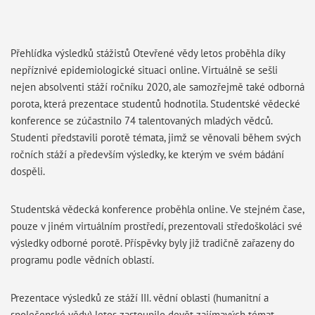
Přehlídka výsledků stážistů Otevřené vědy letos proběhla díky
nepříznivé epidemiologické situaci online. Virtuálně se sešli
nejen absolventi stáží ročníku 2020, ale samozřejmě také odborná
porota, která prezentace studentů hodnotila. Studentské vědecké
konference se zúčastnilo 74 talentovaných mladých vědců.
Studenti představili porotě témata, jimž se věnovali během svých
ročních stáží a především výsledky, ke kterým ve svém bádání
dospěli.
Studentská vědecká konference proběhla online. Ve stejném čase,
pouze v jiném virtuálním prostředí, prezentovali středoškoláci své
výsledky odborné porotě. Příspěvky byly již tradičně zařazeny do
programu podle vědních oblastí.
Prezentace výsledků ze stáží III. vědní oblasti (humanitní a
společenské vědy) letos zastoupilo devět zajímavých témat