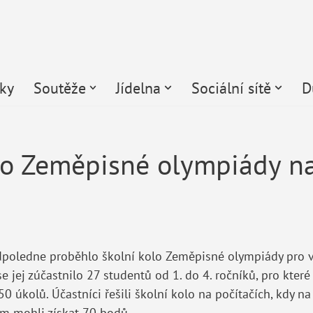
čky
Soutěže
Jídelna
Sociální sítě
D
lo Zeměpisné olympiády n
odpoledne proběhlo školní kolo Zeměpisné olympiády pro
se jej zúčastnilo 27 studentů od 1. do 4. ročníků, pro kter
 50 úkolů. Účastníci řešili školní kolo na počítačích, kdy 
m mohli získat 70 bodů.