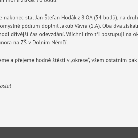
 nakonec stal Jan Štefan Hodák z 8.OA (54 bodů), na druh
pomyslné pódium doplnil Jakub Vávra (1.A). Oba dva získal
dl dřívější čas odevzdání. Všichni tito tři postupují na ok
února na ZŠ v Dolním Němčí.
me a přejeme hodně štěstí v „okrese“, všem ostatním pak 
ostal