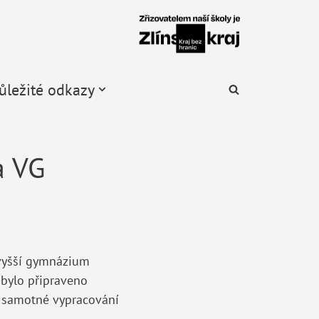
ůležité odkazy
a VG
 vyšší gymnázium
é bylo připraveno
na samotné vypracování