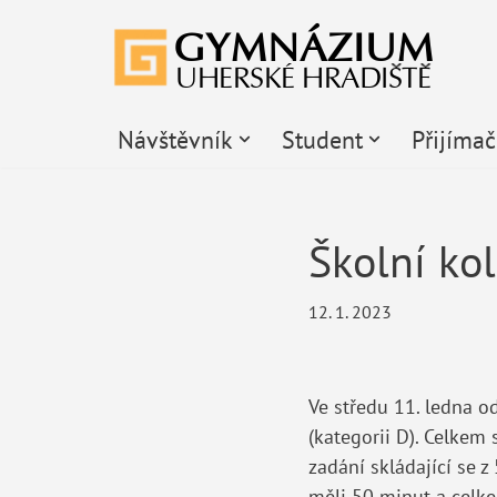
Přeskočit
na
obsah
Návštěvník
Student
Přijíma
Školní ko
12. 1. 2023
Ve středu 11. ledna 
(kategorii D). Celkem 
zadání skládající se z
měli 50 minut a celke