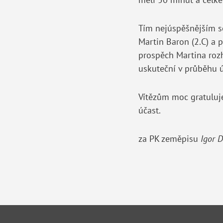
Tím nejúspěšnějším se
Martin Baron (2.C) a 
prospěch Martina rozho
uskuteční v průběhu 
Vítězům moc gratuluje
účast.
za PK zeměpisu
Igor D