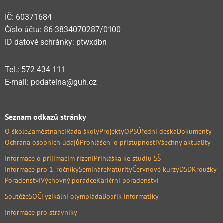
IČ: 60371684
Číslo účtu: 86-3834070287/0100
ID datové schránky: ptwxdbn
Tel.: 572 434 111
E-mail: podatelna@guh.cz
Seznam odkazů stránky
O škole
Zaměstnanci
Rada školy
Projekty
OPS
Úřední deska
Dokumenty
Ochrana osobních údajů
Prohlášení o přístupnosti
Všechny aktuality
Informace o přijímacím řízení
Přihláška ke studiu SŠ
Informace pro 1. ročníky
Semináře
Maturity
Červnové kurzy
DSD
Kroužky
Poradenství
Výchovný poradce
Kariérní poradenství
Soutěže
SOČ
Fyzikální olympiáda
Bobřík informatiky
Informace pro strávníky