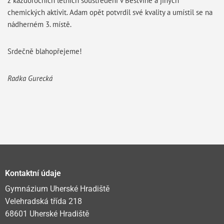
z každoročních letních soustředění v Běstvině a jiných
chemických aktivit. Adam opět potvrdil své kvality a umístil se na
nádherném 3. místě.
Srdečně blahopřejeme!
Radka Gurecká
Kontaktní údaje
Gymnázium Uherské Hradiště
Velehradská třída 218
68601 Uherské Hradiště