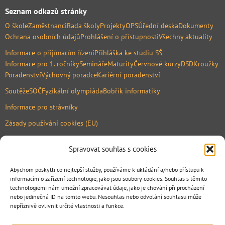
Seznam odkazů stránky
O škole
Zaměstnanci
Rada školy
Projekty
OPS
Úřední deska
Dokumenty
Ochrana osobních údajů
Prohlášení o přístupnosti
Všechny aktuality
Informace o přijímacím řízení
Přihláška ke studiu SŠ
Informace pro 1. ročníky
Semináře
Maturity
Červnové kurzy
DSD
Kroužky
Poradenství
Výchovný poradce
Kariérní poradenství
Soutěže
SOČ
Fyzikální olympiáda
Bobřík informatiky
Informace pro strávníky
Zásady používání cookies (EU)
Mapa
Spravovat souhlas s cookies
Abychom poskytli co nejlepší služby, používáme k ukládání a/nebo přístupu k
informacím o zařízení technologie, jako jsou soubory cookies. Souhlas s těmito
technologiemi nám umožní zpracovávat údaje, jako je chování při procházení
nebo jedinečná ID na tomto webu. Nesouhlas nebo odvolání souhlasu může
nepříznivě ovlivnit určité vlastnosti a funkce.
.