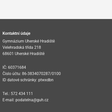
Kontaktní údaje
Gymnázium Uherské Hradiště
Velehradská třída 218
68601 Uherské Hradiště
IČ: 60371684
Číslo účtu: 86-3834070287/0100
ID datové schránky: ptwxdbn
Tel.: 572 434 111
E-mail: podatelna@guh.cz