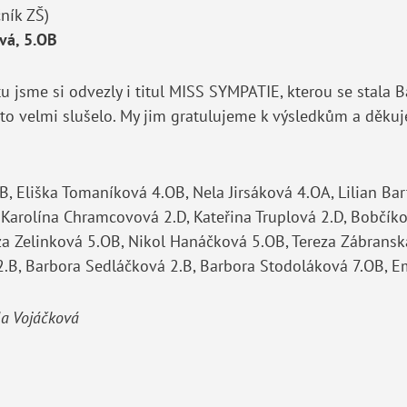
čník ZŠ)
ová, 5.OB
tu jsme si odvezly i titul MISS SYMPATIE, kterou se stala
o velmi slušelo. My jim gratulujeme k výsledkům a děkuj
B, Eliška Tomaníková 4.OB, Nela Jirsáková 4.OA, Lilian Ba
, Karolína Chramcovová 2.D, Kateřina Truplová 2.D, Bobčíko
a Zelinková 5.OB, Nikol Hanáčková 5.OB, Tereza Zábransk
2.B, Barbora Sedláčková 2.B, Barbora Stodoláková 7.OB, E
a Vojáčková