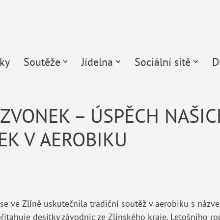
čky
Soutěže
Jídelna
Sociální sítě
D
ZVONEK – ÚSPĚCH NAŠIC
EK V AEROBIKU
se ve Zlíně uskutečnila tradiční soutěž v aerobiku s názv
itahuje desítky závodnic ze Zlínského kraje. Letošního roč