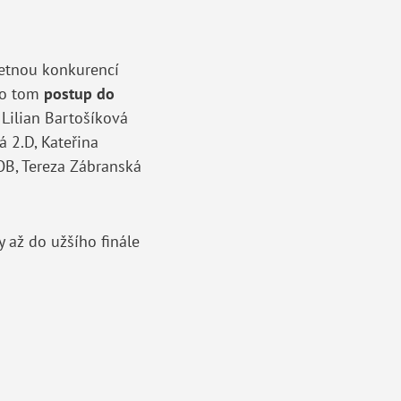
četnou konkurencí
í o tom
postup do
 Lilian Bartošíková
á 2.D, Kateřina
OB, Tereza Zábranská
 až do užšího finále