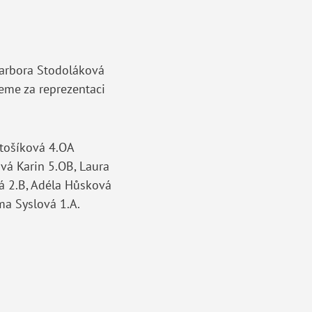
 Barbora Stodoláková
eme za reprezentaci
rtošíková 4.OA
vá Karin 5.OB, Laura
á 2.B, Adéla Hůsková
ma Syslová 1.A.