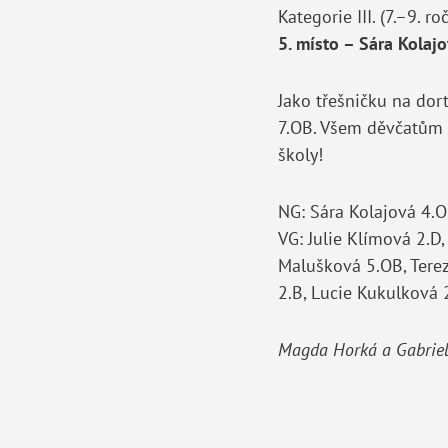
Kategorie III. (7.–9. ro
5. místo – Sára Kolaj
Jako třešničku na dor
7.OB. Všem děvčatům t
školy!
NG: Sára Kolajová 4.O
VG: Julie Klímová 2.D
Malušková 5.OB, Terez
2.B, Lucie Kukulková 
Magda Horká a Gabriel