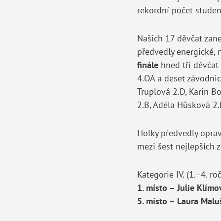
rekordní počet studen
Našich 17 děvčat zan
předvedly energické, 
finále
hned tří děvčat 
4.OA a deset závodnic 
Truplová 2.D, Karin B
2.B, Adéla Hůsková 2.
Holky předvedly oprav
mezi šest nejlepších z
Kategorie IV. (1.–4. ro
1. místo – Julie Klímo
5. místo – Laura Malu