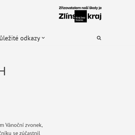
ůležité odkazy
H
em Vánoční zvonek,
níku se zúčastnil