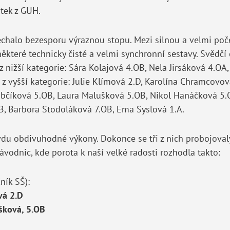
tek z GUH.
echalo bezesporu výraznou stopu. Mezi silnou a velmi po
některé technicky čisté a velmi synchronní sestavy. Svědč
z nižší kategorie: Sára Kolajová 4.OB, Nela Jirsáková 4.OA,
z vyšší kategorie: Julie Klímová 2.D, Karolína Chramcovov
občíková 5.OB, Laura Malušková 5.OB, Nikol Hanáčková 5.
B, Barbora Stodoláková 7.OB, Ema Syslová 1.A.
du obdivuhodné výkony. Dokonce se tři z nich probojovaly
ávodnic, kde porota k naší velké radosti rozhodla takto:
čník SŠ):
vá 2.D
šková, 5.OB