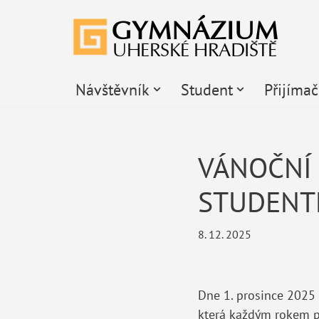
Přeskočit
na
obsah
Návštěvník
Student
Přijíma
VÁNOČNÍ 
STUDENT
8. 12. 2025
Dne 1. prosince 2025 
která každým rokem př