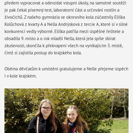
předem vypracovat a odevzdat vstupní úkoly, na samotné soutěži
je pak čekal písemný test, laboratorní část a určování rostlin a
živočichů. Z našeho gymnázia se okresního kola zúčastnily Eliška
Kolůchová z kvarty A a Nella Andrýsková z tercie A, které si v silné
konkurenci vedly výborně. Eliška patřila mezi úspěšné řešitele a
obsadila 9. místo a o rok mladší Nella, která jela spíše sbírat
zkušenosti, skončila k překvapení všech na vynikajícím 3. místě,
čímž si zajistila postup do krajského kola.
Oběma děvčatům k umístění gratulujeme a Nelle přejeme úspěch
i v kole krajském.