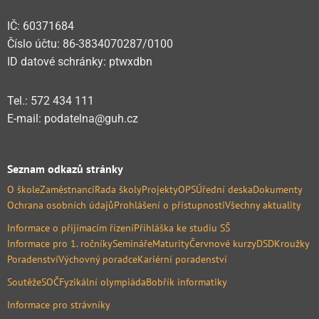
IČ: 60371684
Číslo účtu: 86-3834070287/0100
ID datové schránky: ptwxdbn
Tel.: 572 434 111
E-mail: podatelna@guh.cz
Seznam odkazů stránky
O škole
Zaměstnanci
Rada školy
Projekty
OPS
Úřední deska
Dokumenty
Ochrana osobních údajů
Prohlášení o přístupnosti
Všechny aktuality
Informace o přijímacím řízení
Přihláška ke studiu SŠ
Informace pro 1. ročníky
Semináře
Maturity
Červnové kurzy
DSD
Kroužky
Poradenství
Výchovný poradce
Kariérní poradenství
Soutěže
SOČ
Fyzikální olympiáda
Bobřík informatiky
Informace pro strávníky