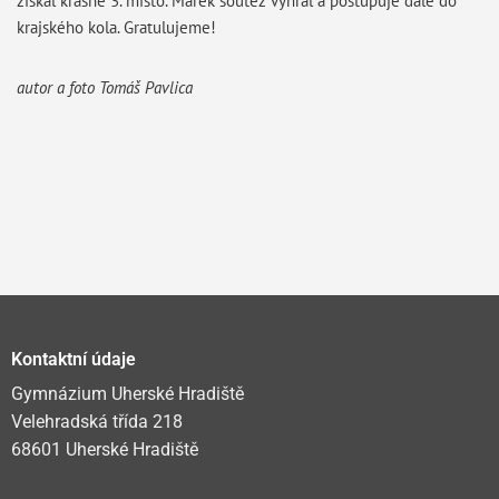
získal krásné 3. místo. Marek soutěž vyhrál a postupuje dále do
krajského kola. Gratulujeme!
autor a foto Tomáš Pavlica
Kontaktní údaje
Gymnázium Uherské Hradiště
Velehradská třída 218
68601 Uherské Hradiště