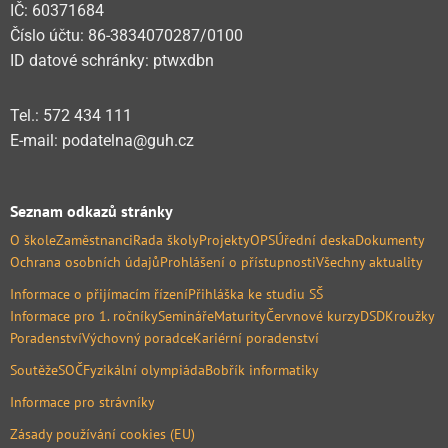
IČ: 60371684
Číslo účtu: 86-3834070287/0100
ID datové schránky: ptwxdbn
Tel.: 572 434 111
E-mail: podatelna@guh.cz
Seznam odkazů stránky
O škole
Zaměstnanci
Rada školy
Projekty
OPS
Úřední deska
Dokumenty
Ochrana osobních údajů
Prohlášení o přístupnosti
Všechny aktuality
Informace o přijímacím řízení
Přihláška ke studiu SŠ
Informace pro 1. ročníky
Semináře
Maturity
Červnové kurzy
DSD
Kroužky
Poradenství
Výchovný poradce
Kariérní poradenství
Soutěže
SOČ
Fyzikální olympiáda
Bobřík informatiky
Informace pro strávníky
Zásady používání cookies (EU)