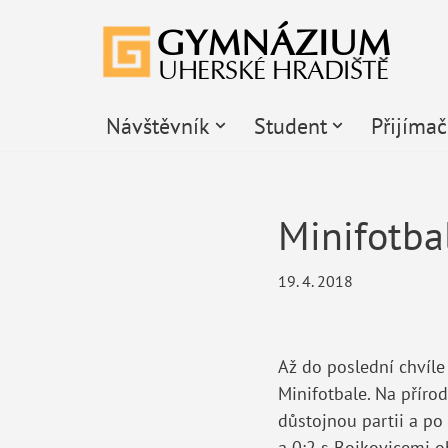
Přeskočit
na
obsah
Návštěvník
Student
Přijíma
Minifotba
19. 4. 2018
Až do poslední chvíle
Minifotbale. Na přírod
důstojnou partii a po
a 0:2 s Bojkovicemi ob