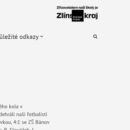
ůležité odkazy
ého kola v
ehráli naši fotbalisti
ovkou, 4:1 se ZŠ Bánov
 R. Slováček, J.