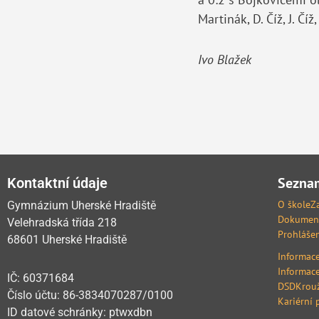
Martinák, D. Číž, J. Číž
Ivo Blažek
Seznam
Kontaktní údaje
O škole
Z
Gymnázium Uherské Hradiště
Dokumen
Velehradská třída 218
Prohlášen
68601 Uherské Hradiště
Informace
Informace
IČ: 60371684
DSD
Krou
Číslo účtu: 86-3834070287/0100
Kariérní 
ID datové schránky: ptwxdbn