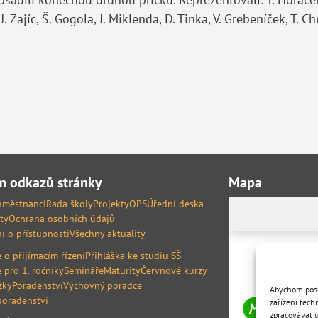
, J. Zajíc, Š. Gogola, J. Miklenda, D. Tinka, V. Grebeníček, T.
 odkazů stránky
Mapa
aměstnanci
Rada školy
Projekty
OPS
Úřední deska
ty
Ochrana osobních údajů
í o přístupnosti
Všechny aktuality
 o přijímacím řízení
Přihláška ke studiu SŠ
 pro 1. ročníky
Semináře
Maturity
Červnové kurzy
žky
Poradenství
Výchovný poradce
Abychom posky
poradenství
zařízení tech
zpracovávat ú