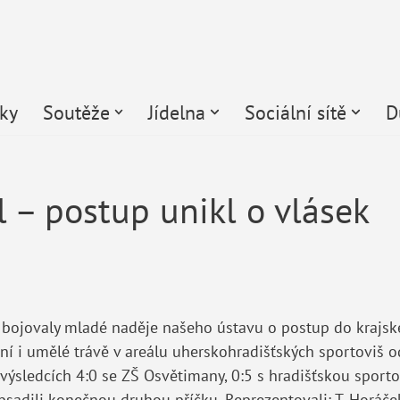
čky
Soutěže
Jídelna
Sociální sítě
D
l – postup unikl o vlásek
 bojovaly mladé naděje našeho ústavu o postup do krajsk
ní i umělé trávě v areálu uherskohradišťských sportoviš od
 výsledcích 4:0 se ZŠ Osvětimany, 0:5 s hradišťskou sport
sadili konečnou druhou příčku. Reprezentovali: T. Horáček,