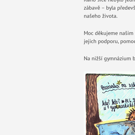
zábavě – byla předevš
našeho života.
Moc děkujeme našim u
jejich podporu, pomoc 
Na nižší gymnázium