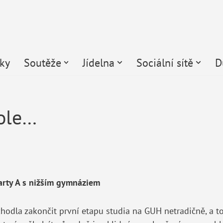
čky
Soutěže
Jídelna
Sociální sítě
D
ole…
arty A s nižším gymnáziem
zhodla zakončit první etapu studia na GUH netradičně, a t