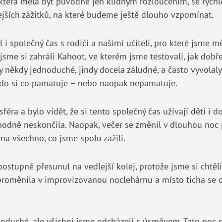
 která měla být původně jen klidným rozloučením, se rychl
ejších zážitků, na které budeme ještě dlouho vzpomínat.
i společný čas s rodiči a našimi učiteli, pro které jsme m
jsme si zahráli Kahoot, ve kterém jsme testovali, jak dob
y někdy jednoduché, jindy docela záludné, a často vyvolal
kdo si co pamatuje – nebo naopak nepamatuje.
éra a bylo vidět, že si tento společný čas užívají děti i 
hodně neskončila. Naopak, večer se změnil v dlouhou noc 
a všechno, co jsme spolu zažili.
ostupně přesunul na vedlejší kolej, protože jsme si chtěli
e proměnila v improvizovanou noclehárnu a místo ticha se o
oduché, ale všichni jsme odcházeli s úsměvem. Tato noc n