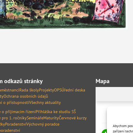
 odkazů stránky
Mapa
aměstnanci
Rada školy
Projekty
OPS
Úřední deska
ty
Ochrana osobních údajů
í o přístupnosti
Všechny aktuality
 o přijímacím řízení
Přihláška ke studiu SŠ
 pro 1. ročníky
Semináře
Maturity
Červnové kurzy
žky
Poradenství
Výchovný poradce
Abychom posky
poradenství
zařízení tech