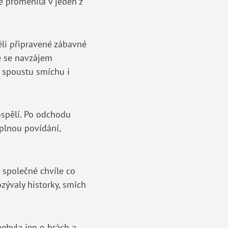
e proměnila v jeden z
ěli připravené zábavné
ře se navzájem
y spoustu smíchu i
dospělí. Po odchodu
plnou povídání,
 společné chvíle co
zývaly historky, smích
ebyla jen o hrách a