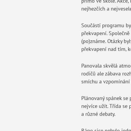
přímo ve škole. Akce,
nejhezčích a nejvesel
Součástí programu byl 
překvapení. Společně 
(po)známe. Otázky byl
překvapení nad tím, 
Panovala skvělá atmosf
rodičů ale zábava roz
smíchu a vzpomínání n
Plánovaný spánek se p
nejvíce užít. Třída s
a různé debaty.
Ráno sice nebylo jedn