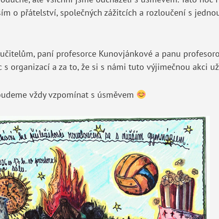
ím o přátelství, společných zážitcích a rozloučení s jedno
čitelům, paní profesorce Kunovjánkové a panu profesorov
s organizací a za to, že si s námi tuto výjimečnou akci uži
 budeme vždy vzpomínat s úsměvem