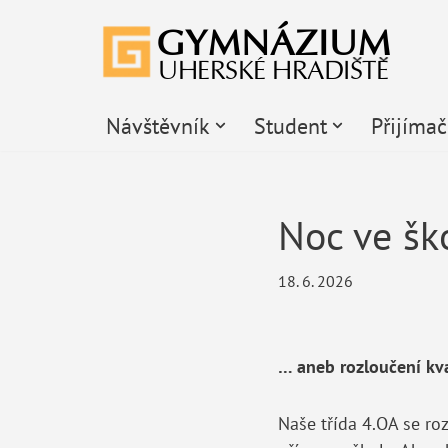
Přeskočit
na
obsah
Návštěvník
Student
Přijíma
Noc ve šk
18. 6. 2026
… aneb rozloučení kv
Naše třída 4.OA se ro