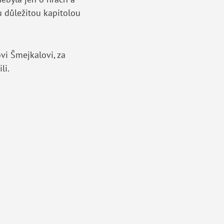
u důležitou kapitolou
i Šmejkalovi, za
li.