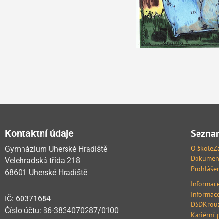
Seznam
Kontaktní údaje
O škole
Z
Gymnázium Uherské Hradiště
Dokumen
Velehradská třída 218
Prohlášen
68601 Uherské Hradiště
Informace
Informace
IČ: 60371684
DSD
Krou
Číslo účtu: 86-3834070287/0100
Kariérní 