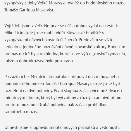
vykopávky z doby Velké Moravy a rovněž do hodonínského muzea
Tomáše Garrigua Masaryka.
Vyjížděli jsme v 7:45. Nejprve se náš autobus vydal na cestu k
Mikulčicím, kde jsme mohli vidět Slovanské hradiště s
vykopávkami dávných kostelů či šperků. Především se však
jednalo o jedinečné poznávání dávné slovanské kultury. Bonusem
pro nás určitě byla rozhledna, která se ve výšce „trošku“ kymácela,
takže o dobrodružství bylo postaráno.
Po zážitcích z Mikulčic nás autobus přepravil do zmiňovaného
hodonínského muzea Tomáše Garrigua Masaryka, kde jsme byli
rozděleni na dvě poloviny. První skupina začala více než dvaceti
minutovým filmem, který byl vytvořený z různých archivů přímo
pro toto muzeum. Druhá polovina pak začala prohlídkou
samotného muzea.
Odnesli jsme si opravdu mnoho nových poznatků a vědomostí.