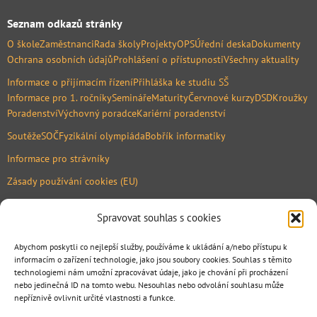
Seznam odkazů stránky
O škole
Zaměstnanci
Rada školy
Projekty
OPS
Úřední deska
Dokumenty
Ochrana osobních údajů
Prohlášení o přístupnosti
Všechny aktuality
Informace o přijímacím řízení
Přihláška ke studiu SŠ
Informace pro 1. ročníky
Semináře
Maturity
Červnové kurzy
DSD
Kroužky
Poradenství
Výchovný poradce
Kariérní poradenství
Soutěže
SOČ
Fyzikální olympiáda
Bobřík informatiky
Informace pro strávníky
Zásady používání cookies (EU)
Mapa
Spravovat souhlas s cookies
Abychom poskytli co nejlepší služby, používáme k ukládání a/nebo přístupu k
informacím o zařízení technologie, jako jsou soubory cookies. Souhlas s těmito
technologiemi nám umožní zpracovávat údaje, jako je chování při procházení
nebo jedinečná ID na tomto webu. Nesouhlas nebo odvolání souhlasu může
nepříznivě ovlivnit určité vlastnosti a funkce.
.