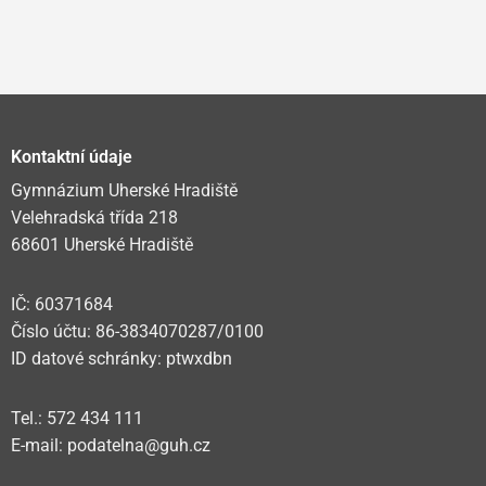
Kontaktní údaje
Gymnázium Uherské Hradiště
Velehradská třída 218
68601 Uherské Hradiště
IČ: 60371684
Číslo účtu: 86-3834070287/0100
ID datové schránky: ptwxdbn
Tel.: 572 434 111
E-mail: podatelna@guh.cz