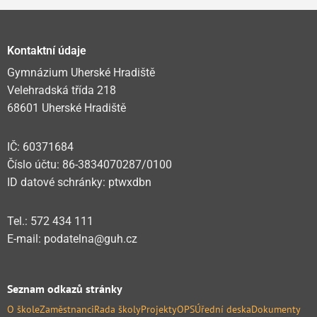
Kontaktní údaje
Gymnázium Uherské Hradiště
Velehradská třída 218
68601 Uherské Hradiště
IČ: 60371684
Číslo účtu: 86-3834070287/0100
ID datové schránky: ptwxdbn
Tel.: 572 434 111
E-mail: podatelna@guh.cz
Seznam odkazů stránky
O škole
Zaměstnanci
Rada školy
Projekty
OPS
Úřední deska
Dokumenty