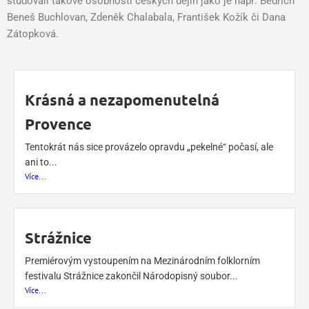
studovali takové osobnosti českých dějin jako je např. Bedřich
Beneš Buchlovan, Zdeněk Chalabala, František Kožík či Dana
Zátopková.
Krásná a nezapomenutelná
Provence
Tentokrát nás sice provázelo opravdu „pekelné“ počasí, ale
ani to...
Více...
Strážnice
Premiérovým vystoupením na Mezinárodním folklorním
festivalu Strážnice zakončil Národopisný soubor...
Více...