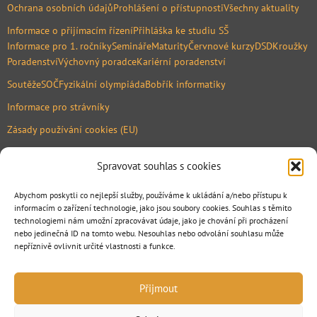
Ochrana osobních údajů
Prohlášení o přístupnosti
Všechny aktuality
Informace o přijímacím řízení
Přihláška ke studiu SŠ
Informace pro 1. ročníky
Semináře
Maturity
Červnové kurzy
DSD
Kroužky
Poradenství
Výchovný poradce
Kariérní poradenství
Soutěže
SOČ
Fyzikální olympiáda
Bobřík informatiky
Informace pro strávníky
Zásady používání cookies (EU)
Mapa
Spravovat souhlas s cookies
Abychom poskytli co nejlepší služby, používáme k ukládání a/nebo přístupu k
informacím o zařízení technologie, jako jsou soubory cookies. Souhlas s těmito
technologiemi nám umožní zpracovávat údaje, jako je chování při procházení
nebo jedinečná ID na tomto webu. Nesouhlas nebo odvolání souhlasu může
nepříznivě ovlivnit určité vlastnosti a funkce.
.
Přijmout