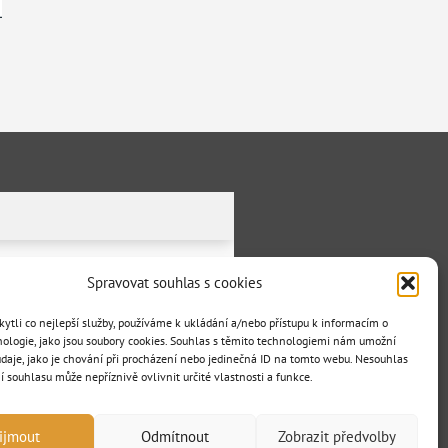
Spravovat souhlas s cookies
tli co nejlepší služby, používáme k ukládání a/nebo přístupu k informacím o
nologie, jako jsou soubory cookies. Souhlas s těmito technologiemi nám umožní
daje, jako je chování při procházení nebo jedinečná ID na tomto webu. Nesouhlas
 souhlasu může nepříznivě ovlivnit určité vlastnosti a funkce.
.
ijmout
Odmítnout
Zobrazit předvolby