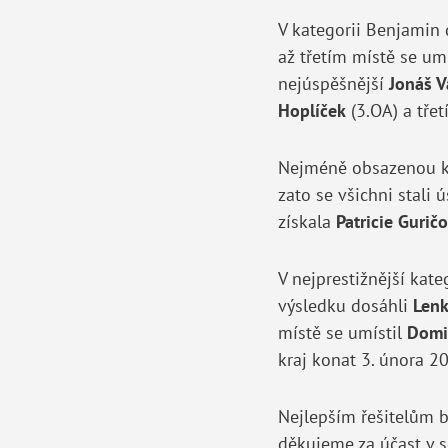
V kategorii Benjamin
až třetím místě se umí
nejúspěšnější
Jonáš V
Hoplíček
(3.OA) a třet
Nejméně obsazenou kat
zato se všichni stali 
získala
Patricie Gurič
V nejprestižnější kat
výsledku dosáhli
Lenk
místě se umístil
Domi
kraj konat 3. února 20
Nejlepším řešitelům 
děkujeme za účast v s