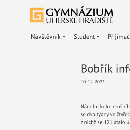
Přeskočit
na
obsah
Návštěvník
Student
Přijíma
Bobřík in
10. 12. 2021
Národní kolo letošníh
se dva týdny ve čtyřec
z nichž se 121 stalo ú