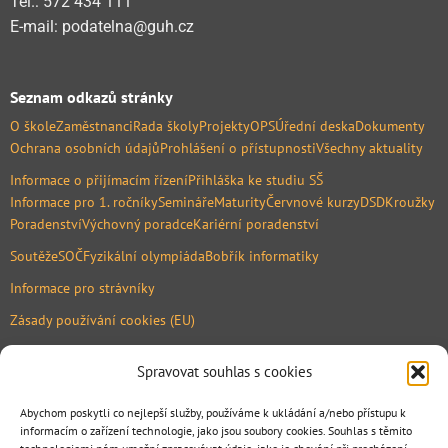
Tel.: 572 434 111
E-mail: podatelna@guh.cz
Seznam odkazů stránky
O škole
Zaměstnanci
Rada školy
Projekty
OPS
Úřední deska
Dokumenty
Ochrana osobních údajů
Prohlášení o přístupnosti
Všechny aktuality
Informace o přijímacím řízení
Přihláška ke studiu SŠ
Informace pro 1. ročníky
Semináře
Maturity
Červnové kurzy
DSD
Kroužky
Poradenství
Výchovný poradce
Kariérní poradenství
Soutěže
SOČ
Fyzikální olympiáda
Bobřík informatiky
Informace pro strávníky
Zásady používání cookies (EU)
Mapa
Spravovat souhlas s cookies
Abychom poskytli co nejlepší služby, používáme k ukládání a/nebo přístupu k
informacím o zařízení technologie, jako jsou soubory cookies. Souhlas s těmito