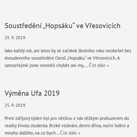
Soustředění „Hopsáku“ ve Vřesovicích
25. 9. 2019
Jako každý rok, ani letos by se začátek školního roku neobešel bez
dvoudenního soustředění členů „Hopsáku“ ve Vřesovicích. A
samozřejmě jsme nesměli chybět ani my,…
Číst dále »
Výměna Ufa 2019
25. 9. 2019
První zářijový týden byl pro většinu z nás těžkým probuzením do
reality života studenta. Brzké vstávání, denní dřina, noční bdění a
mnoho dalšího, na co bych…
Číst dále »