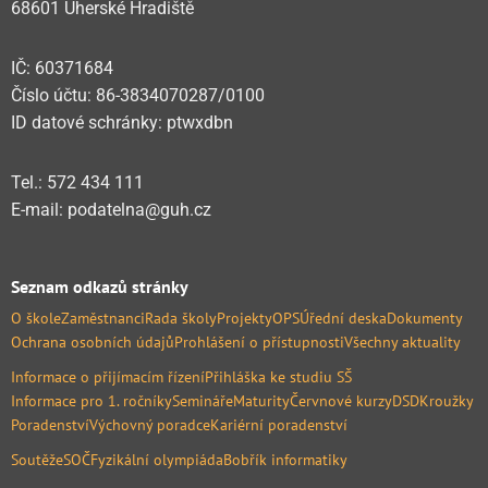
68601 Uherské Hradiště
IČ: 60371684
Číslo účtu: 86-3834070287/0100
ID datové schránky: ptwxdbn
Tel.: 572 434 111
E-mail: podatelna@guh.cz
Seznam odkazů stránky
O škole
Zaměstnanci
Rada školy
Projekty
OPS
Úřední deska
Dokumenty
Ochrana osobních údajů
Prohlášení o přístupnosti
Všechny aktuality
Informace o přijímacím řízení
Přihláška ke studiu SŠ
Informace pro 1. ročníky
Semináře
Maturity
Červnové kurzy
DSD
Kroužky
Poradenství
Výchovný poradce
Kariérní poradenství
Soutěže
SOČ
Fyzikální olympiáda
Bobřík informatiky