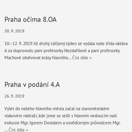
Praha očima 8.OA
30. 9. 2019
10.–12. 9. 2019 Již druhý zářijový týden se vydala naše třída oktáva
A za doprovodu paní profesorky Nezdařilové a paní profesorky
Machové obdivovat krásy hlavního…
Číst dále »
Praha v podání 4.A
26. 9. 2019
Výlet do našeho hlavního města začal na staroměstském
vlakovém nádraží, kde jsme se sešli s hlavním vedoucím naší
exkurze Mgr. Igorem Dostalem a osvědčeným průvodcem Mgr.
…
Číst dále »